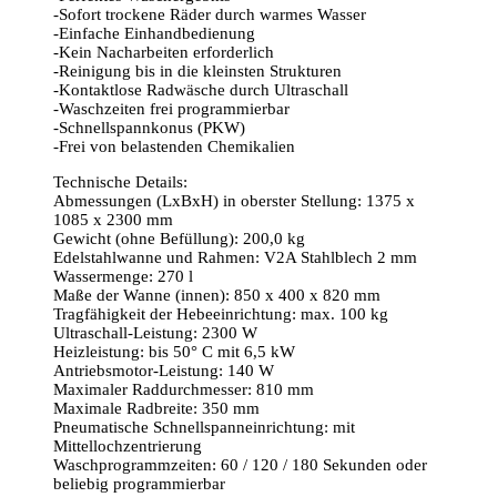
-Sofort trockene Räder durch warmes Wasser
-Einfache Einhandbedienung
-Kein Nacharbeiten erforderlich
-Reinigung bis in die kleinsten Strukturen
-Kontaktlose Radwäsche durch Ultraschall
-Waschzeiten frei programmierbar
-Schnellspannkonus (PKW)
-Frei von belastenden Chemikalien
Technische Details:
Abmessungen (LxBxH) in oberster Stellung: 1375 x
1085 x 2300 mm
Gewicht (ohne Befüllung): 200,0 kg
Edelstahlwanne und Rahmen: V2A Stahlblech 2 mm
Wassermenge: 270 l
Maße der Wanne (innen): 850 x 400 x 820 mm
Tragfähigkeit der Hebeeinrichtung: max. 100 kg
Ultraschall-Leistung: 2300 W
Heizleistung: bis 50° C mit 6,5 kW
Antriebsmotor-Leistung: 140 W
Maximaler Raddurchmesser: 810 mm
Maximale Radbreite: 350 mm
Pneumatische Schnellspanneinrichtung: mit
Mittellochzentrierung
Waschprogrammzeiten: 60 / 120 / 180 Sekunden oder
beliebig programmierbar