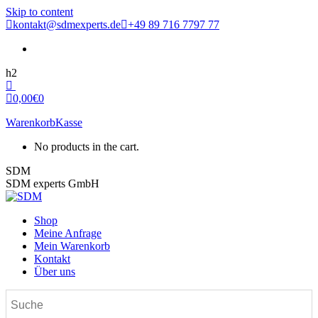
Skip to content
kontakt@sdmexperts.de
+49 89 716 7797 77
h2
0,00
€
0
Warenkorb
Kasse
No products in the cart.
SDM
SDM experts GmbH
Shop
Meine Anfrage
Mein Warenkorb
Kontakt
Über uns