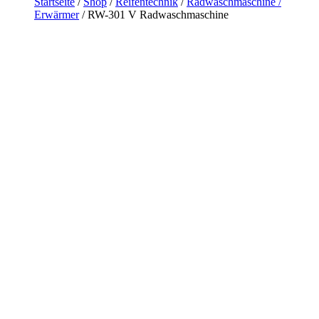
Startseite
/
Shop
/
Reifentechnik
/
Radwaschmaschine /
Erwärmer
/
RW-301 V Radwaschmaschine