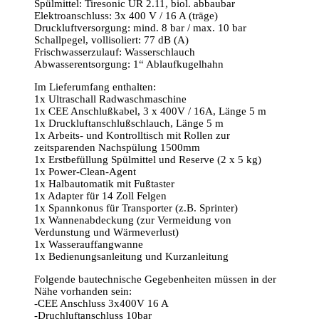
Spülmittel: Tiresonic UR 2.11, biol. abbaubar
Elektroanschluss: 3x 400 V / 16 A (träge)
Druckluftversorgung: mind. 8 bar / max. 10 bar
Schallpegel, vollisoliert: 77 dB (A)
Frischwasserzulauf: Wasserschlauch
Abwasserentsorgung: 1“ Ablaufkugelhahn
Im Lieferumfang enthalten:
1x Ultraschall Radwaschmaschine
1x CEE Anschlußkabel, 3 x 400V / 16A, Länge 5 m
1x Druckluftanschlußschlauch, Länge 5 m
1x Arbeits- und Kontrolltisch mit Rollen zur
zeitsparenden Nachspülung 1500mm
1x Erstbefüllung Spülmittel und Reserve (2 x 5 kg)
1x Power-Clean-Agent
1x Halbautomatik mit Fußtaster
1x Adapter für 14 Zoll Felgen
1x Spannkonus für Transporter (z.B. Sprinter)
1x Wannenabdeckung (zur Vermeidung von
Verdunstung und Wärmeverlust)
1x Wasserauffangwanne
1x Bedienungsanleitung und Kurzanleitung
Folgende bautechnische Gegebenheiten müssen in der
Nähe vorhanden sein:
-CEE Anschluss 3x400V 16 A
-Druchluftanschluss 10bar