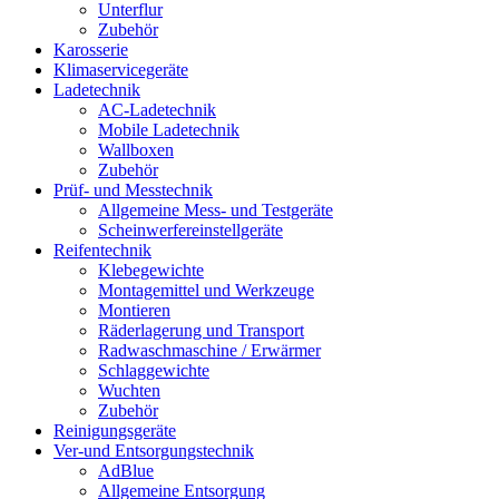
Unterflur
Zubehör
Karosserie
Klimaservicegeräte
Ladetechnik
AC-Ladetechnik
Mobile Ladetechnik
Wallboxen
Zubehör
Prüf- und Messtechnik
Allgemeine Mess- und Testgeräte
Scheinwerfereinstellgeräte
Reifentechnik
Klebegewichte
Montagemittel und Werkzeuge
Montieren
Räderlagerung und Transport
Radwaschmaschine / Erwärmer
Schlaggewichte
Wuchten
Zubehör
Reinigungsgeräte
Ver-und Entsorgungstechnik
AdBlue
Allgemeine Entsorgung