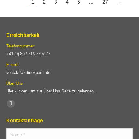
1
2
3
4
5
…
27
→
Erreichbarkeit
Telefonnummer:
+49 (0) 89 / 716 7797 77
E-mail:
kontakt@sdmexperts.de
Über Uns
Hier klicken, um zur Über Uns Seite zu gelangen.
Find us on:
Website
page
Kontaktanfrage
opens
Name *
in