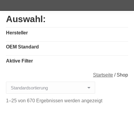
Auswahl:
Hersteller
OEM Standard
Aktive Filter
You are here:
Startseite
/
Shop
1–25 von 670 Ergebnissen werden angezeigt
03807L
03809L
Drehmomentschlüssel 1/2“,
Drehmomentschlüssel 1/4″,