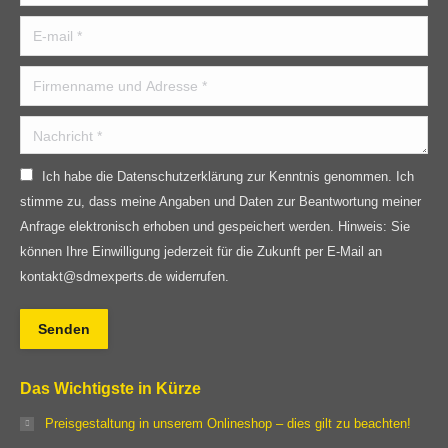
new
E-mail *
window
Firmenname und Adresse *
Nachricht *
Ich habe die Datenschutzerklärung zur Kenntnis genommen. Ich
stimme zu, dass meine Angaben und Daten zur Beantwortung meiner
Anfrage elektronisch erhoben und gespeichert werden. Hinweis: Sie
können Ihre Einwilligung jederzeit für die Zukunft per E-Mail an
kontakt@sdmexperts.de widerrufen.
Senden
Das Wichtigste in Kürze
Preisgestaltung in unserem Onlineshop – dies gilt zu beachten!