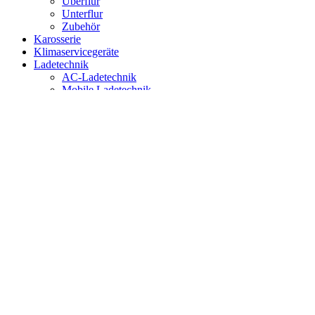
Überflur
Unterflur
Zubehör
Karosserie
Klimaservicegeräte
Ladetechnik
AC-Ladetechnik
Mobile Ladetechnik
Wallboxen
Zubehör
Prüf- und Messtechnik
Allgemeine Mess- und Testgeräte
Scheinwerfereinstellgeräte
Reifentechnik
Klebegewichte
Montagemittel und Werkzeuge
Montieren
Räderlagerung und Transport
Radwaschmaschine / Erwärmer
Schlaggewichte
Wuchten
Zubehör
Reinigungsgeräte
Ver-und Entsorgungstechnik
AdBlue