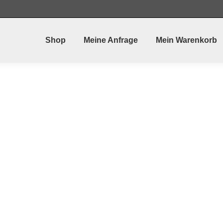
Shop
Meine Anfrage
Mein Warenkorb
.35 PV Ø 213mm
S
Ø