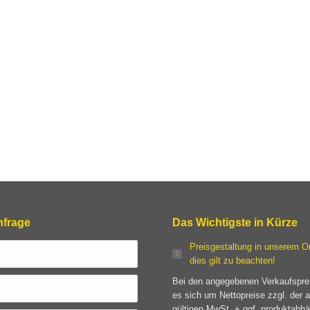
ckierung spritzverzinkt und weißaluminium lackiert RAL 9006
e Stahlwanne TNR000980 muss separat bestellt werden.
 auch zusätzliche xy-Schieber, sowie eine durchgehende
tung erhältlich.
nfrage
Das Wichtigste in Kürze
Preisgestaltung in unserem O
dies gilt zu beachten!
Bei den angegebenen Verkaufspre
es sich um Nettopreise zzgl. der a
gültigen MwSt. + ggf. produktabhä