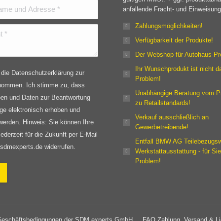
und Adresse *
anfallende Fracht- und Einweisun
Zahlungsmöglichkeiten!
Verfügbarkeit der Produkte!
Der Webshop für Autohaus-Pro
Ihr Wunschprodukt ist nicht d
 die Datenschutzerklärung zur
Problem!
nommen. Ich stimme zu, dass
Unabhängige Beratung vom Pr
en und Daten zur Beantwortung
zu Retailstandards!
ge elektronisch erhoben und
Verkauf ausschließlich an
werden. Hinweis: Sie können Ihre
Gewerbetreibende!
jederzeit für die Zukunft per E-Mail
Entfall BMW AG Teilebezugsw
sdmexperts.de widerrufen.
Werkstattausstattung - für Sie
Problem!
Geschäftsbedingungen der SDM experts GmbH
FAQ Zahlung, Versand & Li