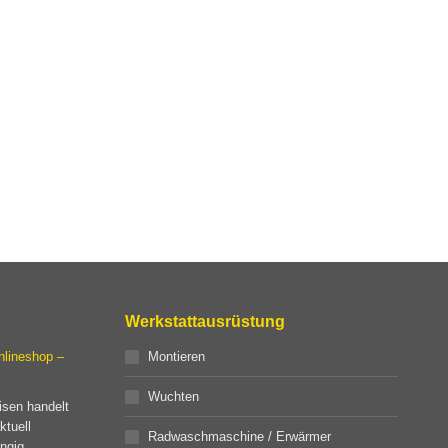
Werkstattausrüstung
nlineshop –
Montieren
Wuchten
isen handelt
ktuell
Radwaschmaschine / Erwärmer
ngig