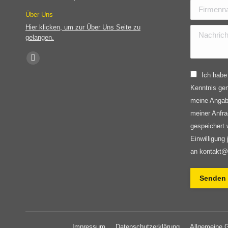
Firmenname 
Über Uns
Hier klicken, um zur Über Uns Seite zu
Nachricht *
gelangen.
Find us on:
Website
Ich habe
page
Kenntnis ge
opens
meine Angab
in
meiner Anfra
new
gespeichert 
window
Einwilligung 
an kontakt@
Senden
Impressum
Datenschutzerklärung
Allgemeine 