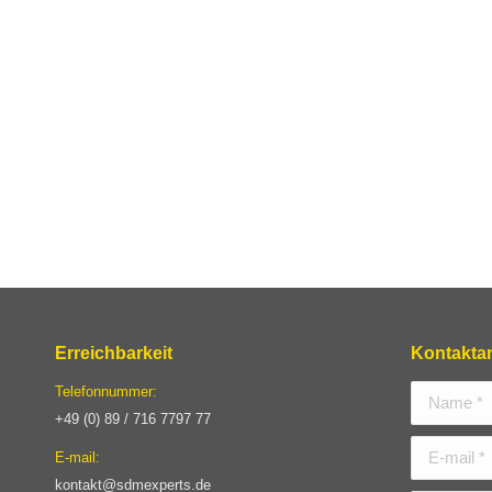
1x Autop La
Die passend
Auf Anfrage
Flächenberos
Erreichbarkeit
Kontakta
Telefonnummer:
Name *
+49 (0) 89 / 716 7797 77
E-mail *
E-mail:
kontakt@sdmexperts.de