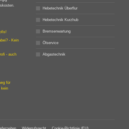
gskosten.
Hebetechnik Überflur
Hebetechnik Kurzhub
Bremsenwartung
fis!
abei? - Kein
Ölservice
ofi - auch
Abgastechnik
eg für
 kein
eferzeiten
Widerrufsrecht
Cookie-Richtlinie (EU)